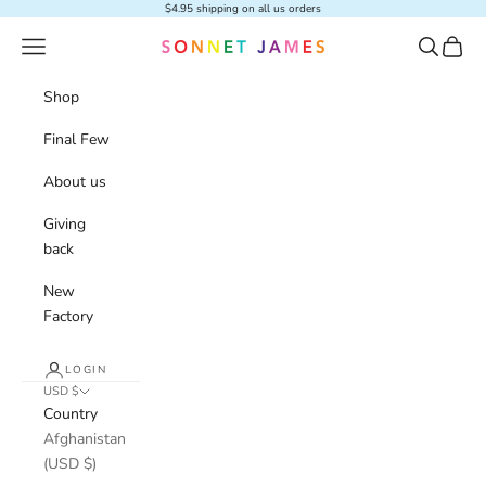
Skip to content
$4.95 shipping on all us orders
Navigation menu
Search
Cart
Sonnet James
Shop
Final Few
About us
Giving
back
New
Factory
LOGIN
USD $
Country
Afghanistan
(USD $)